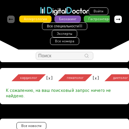
Войти
Аллергология
Биохакинг
Гастроэнтерология
Все специальности
Эксперты
Все номера
[
]
[
]
x
x
кардиолог
гематолог
диетолог
К сожалению, на ваш поисковый запрос ничего не
найдено.
Все новости