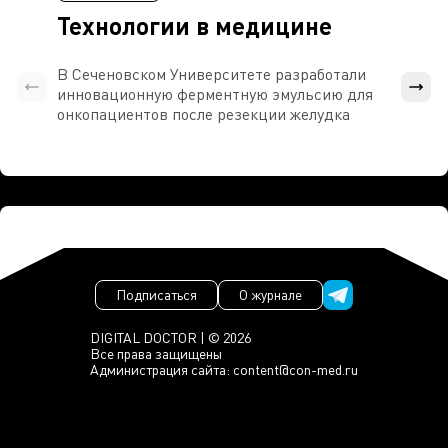
Технологии в медицине
В Сеченовском Университете разработали
Росси
инновационную ферментную эмульсию для
расч
онкопациентов после резекции желудка
проти
Подписаться
О журнале
DIGITAL DOCTOR | © 2026
Все права защищены
Администрация сайта:
content@con-med.ru