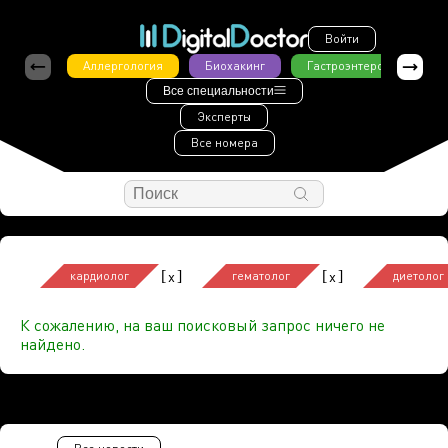
Войти
Аллергология
Биохакинг
Гастроэнтерология
Все специальности
Эксперты
Все номера
[
]
[
]
x
x
кардиолог
гематолог
диетолог
К сожалению, на ваш поисковый запрос ничего не
найдено.