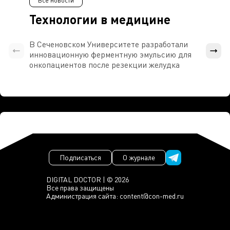
Все новости
Технологии в медицине
В Сеченовском Университете разработали
Росси
инновационную ферментную эмульсию для
расч
онкопациентов после резекции желудка
проти
Подписаться
О журнале
DIGITAL DOCTOR | © 2026
Все права защищены
Администрация сайта:
content@con-med.ru