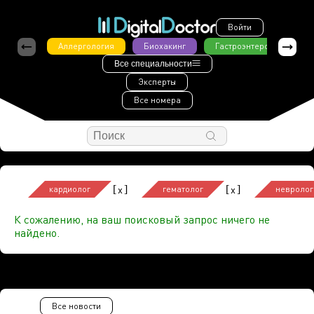
Войти
Аллергология
Биохакинг
Гастроэнтерология
Все специальности
Эксперты
Все номера
[
]
[
]
x
x
кардиолог
гематолог
невролог
К сожалению, на ваш поисковый запрос ничего не
найдено.
Все новости