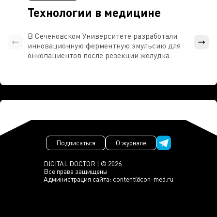
Технологии в медицине
В Сеченовском Университете разработали
Росси
инновационную ферментную эмульсию для
расч
онкопациентов после резекции желудка
проти
Подписаться
О журнале
DIGITAL DOCTOR | © 2026
Все права защищены
Администрация сайта:
content@con-med.ru