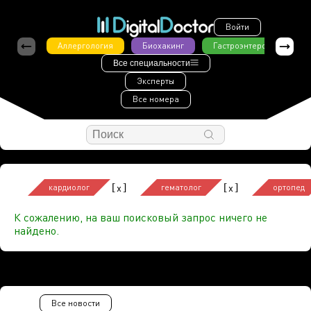
Войти
Аллергология
Биохакинг
Гастроэнтерология
Все специальности
Эксперты
Все номера
[
]
[
]
x
x
кардиолог
гематолог
ортопед
К сожалению, на ваш поисковый запрос ничего не
найдено.
Все новости