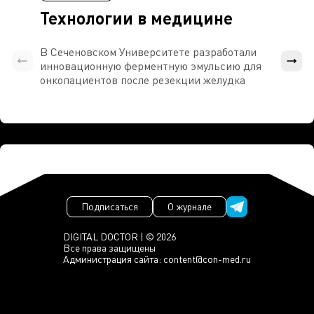
Технологии в медицине
В Сеченовском Университете разработали
Росси
инновационную ферментную эмульсию для
расч
онкопациентов после резекции желудка
проти
Подписаться
О журнале
DIGITAL DOCTOR | © 2026
Все права защищены
Администрация сайта:
content@con-med.ru