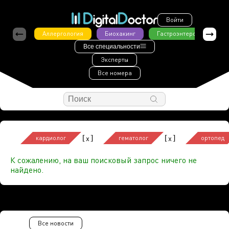
Войти
Аллергология
Биохакинг
Гастроэнтерология
Все специальности
Эксперты
Все номера
[
]
[
]
x
x
кардиолог
гематолог
ортопед
К сожалению, на ваш поисковый запрос ничего не
найдено.
Все новости