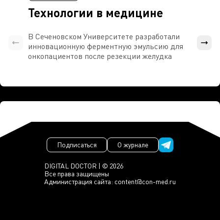
Технологии в медицине
В Сеченовском Университете разработали
Росси
инновационную ферментную эмульсию для
расч
онкопациентов после резекции желудка
проти
Подписаться
О журнале
DIGITAL DOCTOR | © 2026
Все права защищены
Администрация сайта:
content@con-med.ru