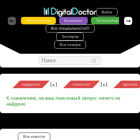
Войти
Аллергология
Биохакинг
Гастроэнтерология
Все специальности
Эксперты
Все номера
[
]
[
]
x
x
кардиолог
гематолог
ортопед
К сожалению, на ваш поисковый запрос ничего не
найдено.
Все новости