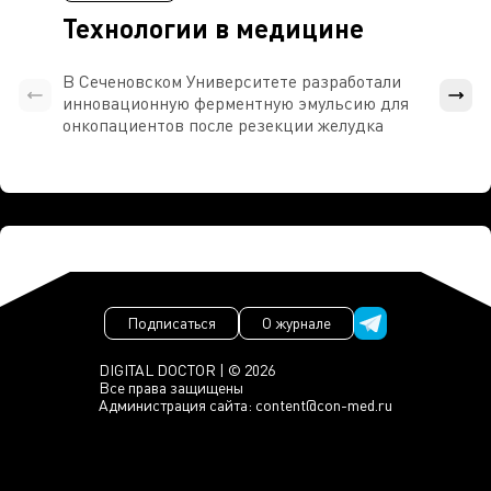
Технологии в медицине
В Сеченовском Университете разработали
Росси
инновационную ферментную эмульсию для
расч
онкопациентов после резекции желудка
проти
Подписаться
О журнале
DIGITAL DOCTOR | © 2026
Все права защищены
Администрация сайта:
content@con-med.ru