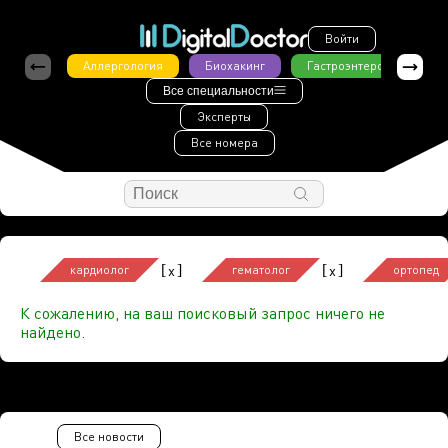
Войти
Аллергология
Биохакинг
Гастроэнтерология
Все специальности
Эксперты
Все номера
[
]
[
]
x
x
кардиолог
гематолог
ортопед
К сожалению, на ваш поисковый запрос ничего не
найдено.
Все новости