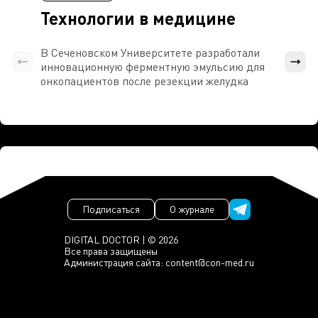
Технологии в медицине
В Сеченовском Университете разработали
Росси
инновационную ферментную эмульсию для
расч
онкопациентов после резекции желудка
проти
Подписаться
О журнале
DIGITAL DOCTOR | © 2026
Все права защищены
Администрация сайта:
content@con-med.ru