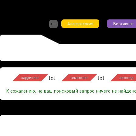
Аллергология
Биохакинг
[
]
[
]
x
x
кардиолог
гематолог
ортопед
К сожалению, на ваш поисковый запрос ничего не найдено