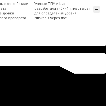
ные разработали
Ученые ТПУ и Китая
В Пен
чета
разработали гибкий «пластырь»
приб
озировки
для определения уровня
прис
вого препарата
глюкозы через пот