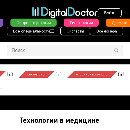
Войти
Гастроэнтерология
Гинекология
Дерматол
Эксперты
Все номера
Все специальности
[
]
[
]
[
]
x
x
x
косметолог
оториноларинголог
.
Технологии в медицине