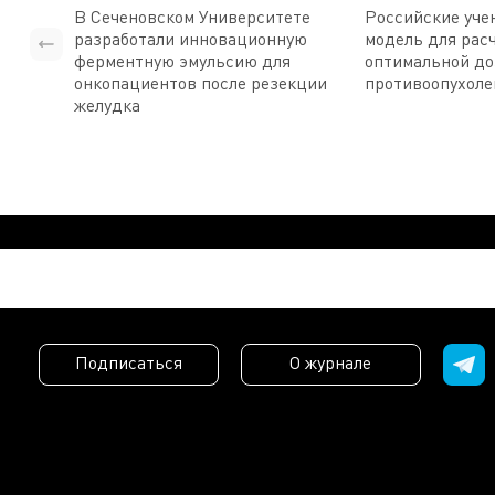
В Сеченовском Университете
Российские уче
разработали инновационную
модель для рас
ферментную эмульсию для
оптимальной д
онкопациентов после резекции
противоопухоле
желудка
Подписаться
О журнале