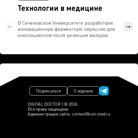
Технологии в медицине
В Сеченовском Университете разработали
Росси
инновационную ферментную эмульсию для
расч
онкопациентов после резекции желудка
проти
Подписаться
О журнале
DIGITAL DOCTOR | © 2026
Все права защищены
Администрация сайта:
content@con-med.ru