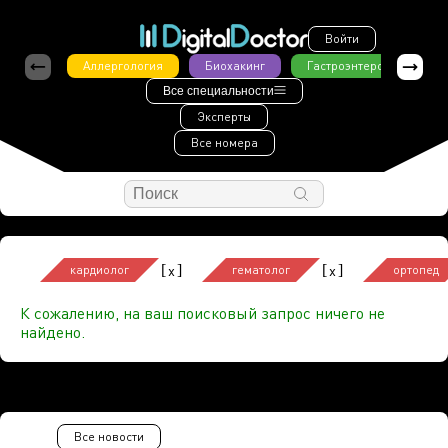
Войти
Аллергология
Биохакинг
Гастроэнтерология
Все специальности
Эксперты
Все номера
[
]
[
]
x
x
кардиолог
гематолог
ортопед
К сожалению, на ваш поисковый запрос ничего не
найдено.
Все новости