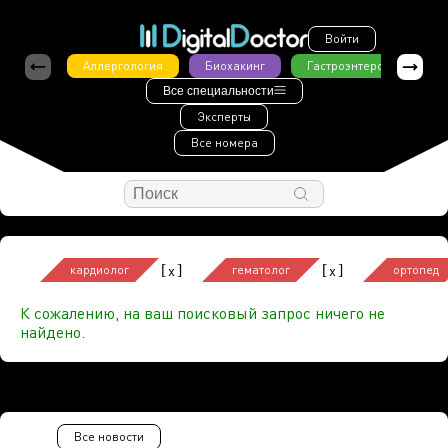
Войти
Аллергология
Биохакинг
Гастроэнтерология
Все специальности
Эксперты
Все номера
[
]
[
]
x
x
кардиолог
гематолог
ортопед
К сожалению, на ваш поисковый запрос ничего не
найдено.
Все новости