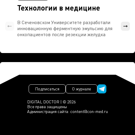
Технологии в медицине
В Сеченовском Университете разработали
Росси
инновационную ферментную эмульсию для
расч
онкопациентов после резекции желудка
проти
Подписаться
О журнале
DIGITAL DOCTOR | © 2026
Все права защищены
Администрация сайта:
content@con-med.ru