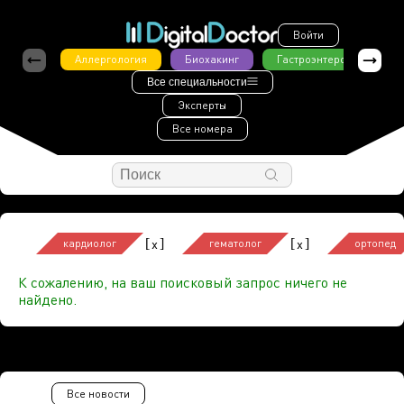
Войти
Аллергология
Биохакинг
Гастроэнтерология
Все специальности
Эксперты
Все номера
[
]
[
]
x
x
кардиолог
гематолог
ортопед
К сожалению, на ваш поисковый запрос ничего не
найдено.
Все новости