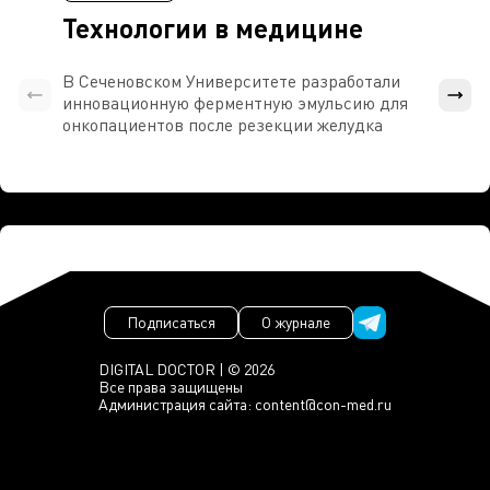
Технологии в медицине
В Сеченовском Университете разработали
Росси
инновационную ферментную эмульсию для
расч
онкопациентов после резекции желудка
проти
Подписаться
О журнале
DIGITAL DOCTOR | © 2026
Все права защищены
Администрация сайта:
content@con-med.ru