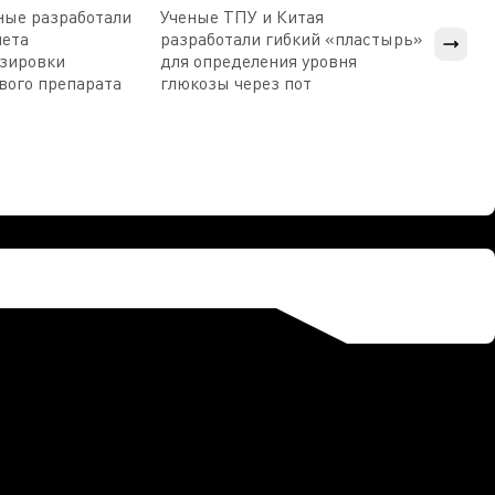
ные разработали
Ученые ТПУ и Китая
В Пен
чета
разработали гибкий «пластырь»
приб
озировки
для определения уровня
прис
вого препарата
глюкозы через пот