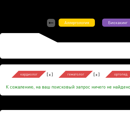
Аллергология
Биохакинг
[
]
[
]
x
x
кардиолог
гематолог
ортопед
К сожалению, на ваш поисковый запрос ничего не найдено