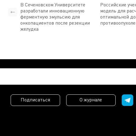
В Сеченовском Университете
Российские уче
разработали инновационную
модель для рас
ферментную эмульсию для
оптимальной д
онкопациентов после резекции
противоопухоле
желудка
Подписаться
О журнале