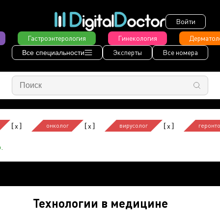
Войти
Гастроэнтерология
Гинекология
Дерматол
Эксперты
Все номера
Все специальности
[
]
[
]
[
]
x
x
x
онколог
вирусолог
геронт
.
Технологии в медицине