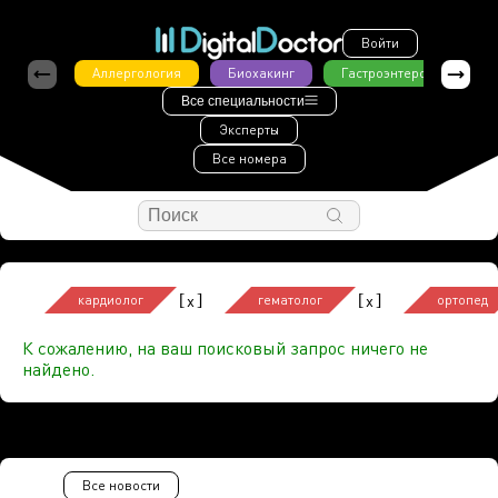
Войти
Аллергология
Биохакинг
Гастроэнтерология
Все специальности
Эксперты
Все номера
[
]
[
]
x
x
кардиолог
гематолог
ортопед
К сожалению, на ваш поисковый запрос ничего не
найдено.
Все новости