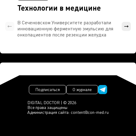
Технологии в медицине
В Сеченовском Университете разработали
Росси
инновационную ферментную эмульсию для
расч
онкопациентов после резекции желудка
проти
Подписаться
О журнале
DIGITAL DOCTOR | © 2026
Все права защищены
Администрация сайта:
content@con-med.ru