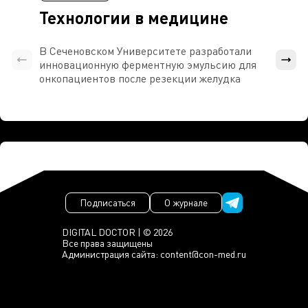
Технологии в медицине
В Сеченовском Университете разработали
Росси
инновационную ферментную эмульсию для
расч
онкопациентов после резекции желудка
проти
Подписаться
О журнале
DIGITAL DOCTOR | © 2026
Все права защищены
Администрация сайта:
content@con-med.ru