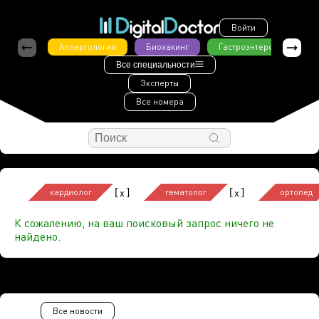
Войти
Аллергология
Биохакинг
Гастроэнтерология
Все специальности
Эксперты
Все номера
[
]
[
]
x
x
кардиолог
гематолог
ортопед
К сожалению, на ваш поисковый запрос ничего не
найдено.
Все новости