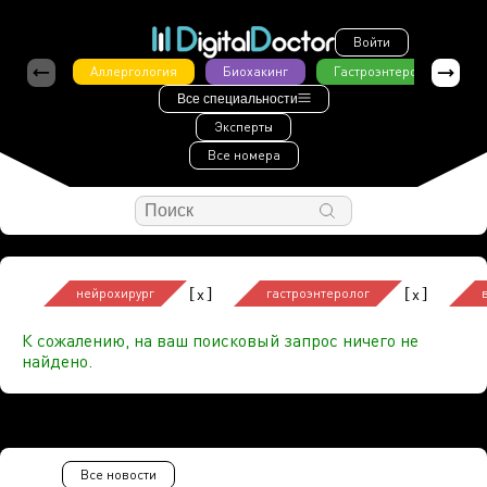
Войти
Аллергология
Биохакинг
Гастроэнтерология
Все специальности
Эксперты
Все номера
[
]
[
]
x
x
нейрохирург
гастроэнтеролог
К сожалению, на ваш поисковый запрос ничего не
найдено.
Все новости