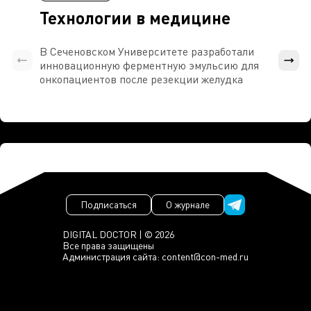
Технологии в медицине
В Сеченовском Университете разработали
Росси
инновационную ферментную эмульсию для
расч
онкопациентов после резекции желудка
проти
Подписаться
О журнале
DIGITAL DOCTOR | © 2026
Все права защищены
Администрация сайта:
content@con-med.ru