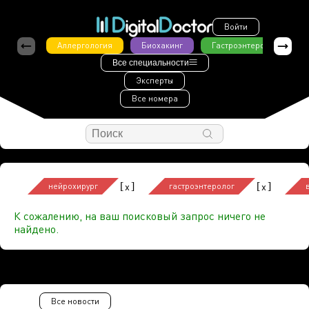
Войти
Аллергология
Биохакинг
Гастроэнтерология
Все специальности
Эксперты
Все номера
[
]
[
]
x
x
нейрохирург
гастроэнтеролог
К сожалению, на ваш поисковый запрос ничего не
найдено.
Все новости