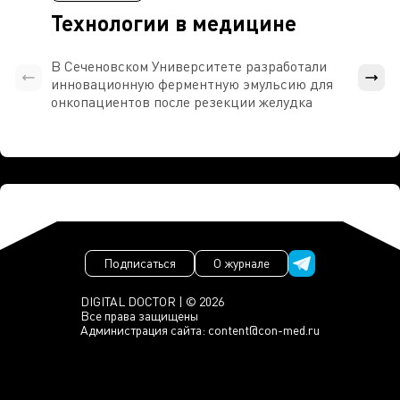
Технологии в медицине
В Сеченовском Университете разработали
Росси
инновационную ферментную эмульсию для
расч
онкопациентов после резекции желудка
проти
Подписаться
О журнале
DIGITAL DOCTOR | © 2026
Все права защищены
Администрация сайта:
content@con-med.ru