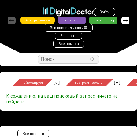
Войти
Аллергология
Биохакинг
Гастроэнтерология
Все специальности
Эксперты
Все номера
[
]
[
]
x
x
нейрохирург
гастроэнтеролог
К сожалению, на ваш поисковый запрос ничего не
найдено.
Все новости