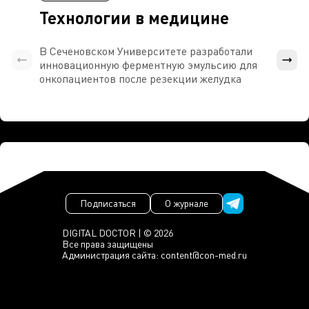
Технологии в медицине
В Сеченовском Университете разработали
Росси
инновационную ферментную эмульсию для
расч
онкопациентов после резекции желудка
проти
Подписаться
О журнале
DIGITAL DOCTOR | © 2026
Все права защищены
Администрация сайта:
content@con-med.ru