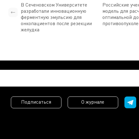
В Сеченовском Университете
Российские уче
разработали инновационную
модель для рас
ферментную эмульсию для
оптимальной д
онкопациентов после резекции
противоопухоле
желудка
Подписаться
О журнале