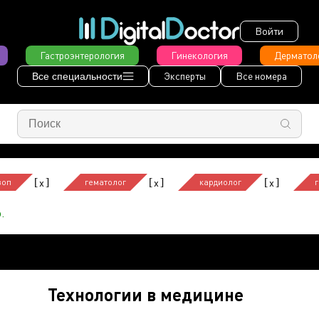
Войти
Гастроэнтерология
Гинекология
Дерматол
Эксперты
Все номера
Все специальности
[
]
[
]
[
]
x
x
x
воп
гематолог
кардиолог
.
Технологии в медицине