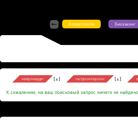
Аллергология
Биохакинг
[
]
[
]
x
x
нейрохирург
гастроэнтеролог
К сожалению, на ваш поисковый запрос ничего не найдено