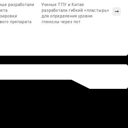
ные разработали
Ученые ТПУ и Китая
В Пен
чета
разработали гибкий «пластырь»
приб
озировки
для определения уровня
прис
вого препарата
глюкозы через пот