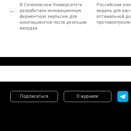
В Сеченовском Университете
Российские уче
разработали инновационную
модель для рас
ферментную эмульсию для
оптимальной д
онкопациентов после резекции
противоопухоле
желудка
Подписаться
О журнале