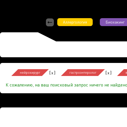
Аллергология
Биохакинг
[
]
[
]
x
x
нейрохирург
гастроэнтеролог
К сожалению, на ваш поисковый запрос ничего не найдено