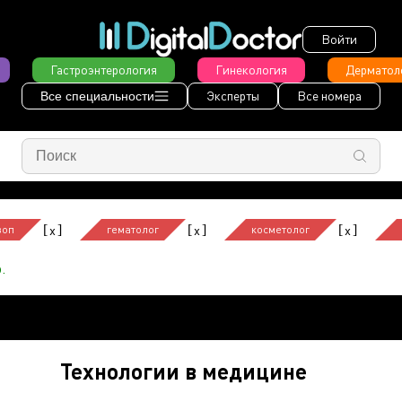
Войти
Гастроэнтерология
Гинекология
Дерматол
Эксперты
Все номера
Все специальности
[
]
[
]
[
]
x
x
x
воп
гематолог
косметолог
.
Технологии в медицине