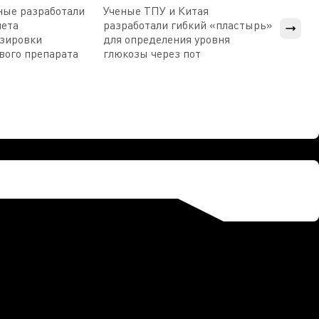
ные разработали
Ученые ТПУ и Китая
В Пен
чета
разработали гибкий «пластырь»
приб
озировки
для определения уровня
прис
вого препарата
глюкозы через пот