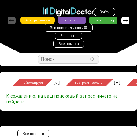
Войти
Аллергология
Биохакинг
Гастроэнтерология
Все специальности
Эксперты
Все номера
[
]
[
]
x
x
нейрохирург
гастроэнтеролог
К сожалению, на ваш поисковый запрос ничего не
найдено.
Все новости