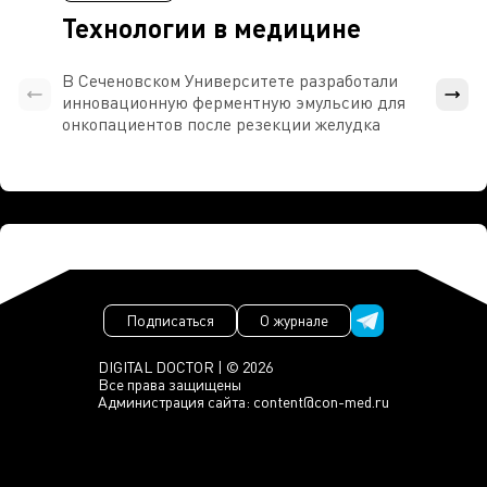
Технологии в медицине
В Сеченовском Университете разработали
Росси
инновационную ферментную эмульсию для
расч
онкопациентов после резекции желудка
проти
Подписаться
О журнале
DIGITAL DOCTOR | © 2026
Все права защищены
Администрация сайта:
content@con-med.ru