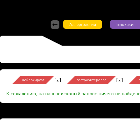
Аллергология
Биохакинг
[
]
[
]
x
x
нейрохирург
гастроэнтеролог
К сожалению, на ваш поисковый запрос ничего не найдено