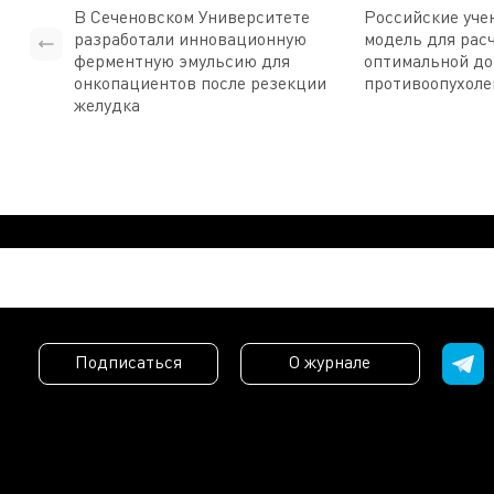
В Сеченовском Университете
Российские уче
разработали инновационную
модель для рас
ферментную эмульсию для
оптимальной д
онкопациентов после резекции
противоопухоле
желудка
Подписаться
О журнале