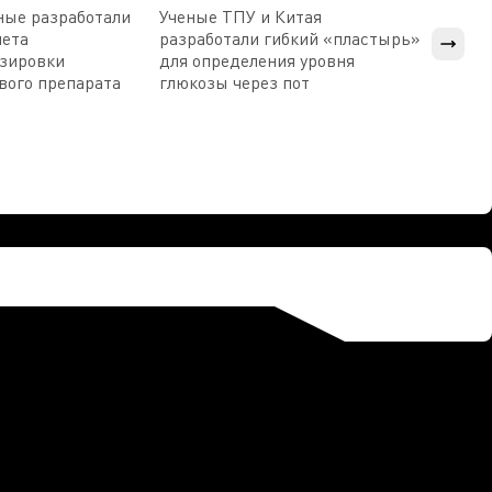
ные разработали
Ученые ТПУ и Китая
В Пен
чета
разработали гибкий «пластырь»
приб
озировки
для определения уровня
прис
вого препарата
глюкозы через пот