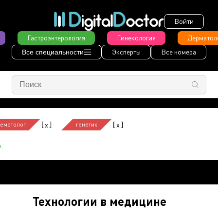
Войти
Гастроэнтерология
Гинекология
Дерматол
Эксперты
Все номера
Все специальности
[
]
[
]
x
x
гематолог
генетик
.
Технологии в медицине