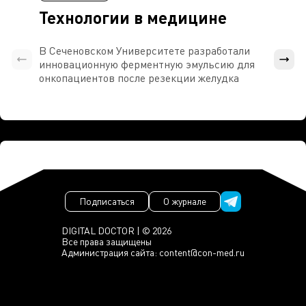
Технологии в медицине
В Сеченовском Университете разработали
Росси
инновационную ферментную эмульсию для
расч
онкопациентов после резекции желудка
проти
Подписаться
О журнале
DIGITAL DOCTOR | © 2026
Все права защищены
Администрация сайта:
content@con-med.ru