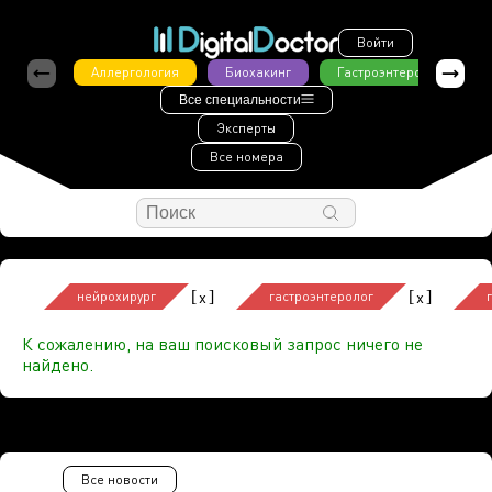
Войти
Аллергология
Биохакинг
Гастроэнтерология
Все специальности
Эксперты
Все номера
[
]
[
]
x
x
нейрохирург
гастроэнтеролог
К сожалению, на ваш поисковый запрос ничего не
найдено.
Все новости