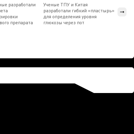
ные разработали
Ученые ТПУ и Китая
В Пен
чета
разработали гибкий «пластырь»
приб
озировки
для определения уровня
прис
вого препарата
глюкозы через пот