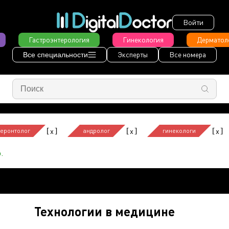
Войти
Гастроэнтерология
Гинекология
Дерматол
Эксперты
Все номера
Все специальности
[
]
[
]
[
]
x
x
x
геронтолог
андролог
гинекологи
.
Технологии в медицине