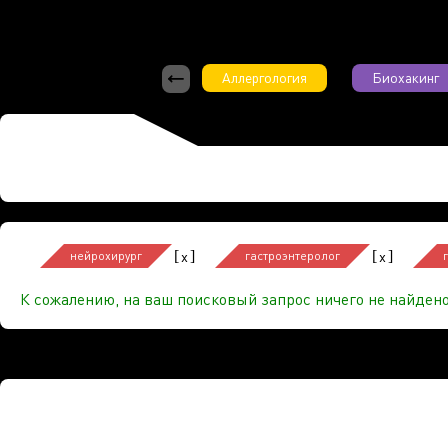
Аллергология
Биохакинг
[
]
[
]
x
x
нейрохирург
гастроэнтеролог
К сожалению, на ваш поисковый запрос ничего не найдено