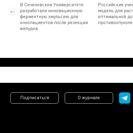
В Сеченовском Университете
Российские уче
разработали инновационную
модель для рас
ферментную эмульсию для
оптимальной д
онкопациентов после резекции
противоопухоле
желудка
Подписаться
О журнале