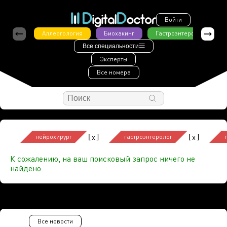
Войти
Аллергология
Биохакинг
Гастроэнтерология
Все специальности
Эксперты
Все номера
[
]
[
]
x
x
нейрохирург
гастроэнтеролог
К сожалению, на ваш поисковый запрос ничего не
найдено.
Все новости