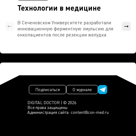
Технологии в медицине
В Сеченовском Университете разработали
Росси
инновационную ферментную эмульсию для
расч
онкопациентов после резекции желудка
проти
Подписаться
О журнале
DIGITAL DOCTOR | © 2026
Все права защищены
Администрация сайта:
content@con-med.ru