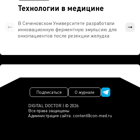
Технологии в медицине
В Сеченовском Университете разработали
Росси
инновационную ферментную эмульсию для
расч
онкопациентов после резекции желудка
проти
Подписаться
О журнале
DIGITAL DOCTOR | © 2026
Все права защищены
Администрация сайта:
content@con-med.ru