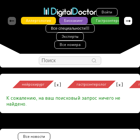
Войти
Аллергология
Биохакинг
Гастроэнтерология
Все специальности
Эксперты
Все номера
[
]
[
]
x
x
нейрохирург
гастроэнтеролог
К сожалению, на ваш поисковый запрос ничего не
найдено.
Все новости