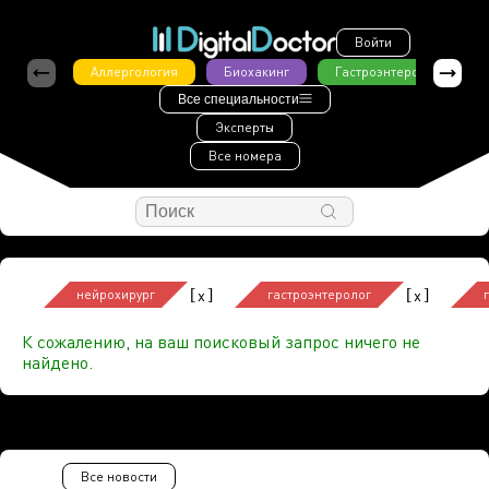
Войти
Аллергология
Биохакинг
Гастроэнтерология
Все специальности
Эксперты
Все номера
[
]
[
]
x
x
нейрохирург
гастроэнтеролог
К сожалению, на ваш поисковый запрос ничего не
найдено.
Все новости