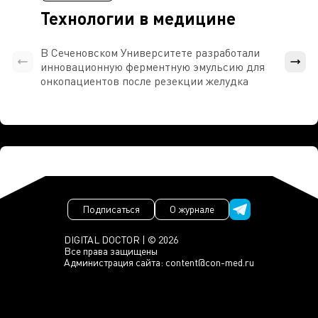
Технологии в медицине
В Сеченовском Университете разработали
Росси
инновационную ферментную эмульсию для
расч
онкопациентов после резекции желудка
проти
Подписаться
О журнале
DIGITAL DOCTOR | © 2026
Все права защищены
Администрация сайта:
content@con-med.ru