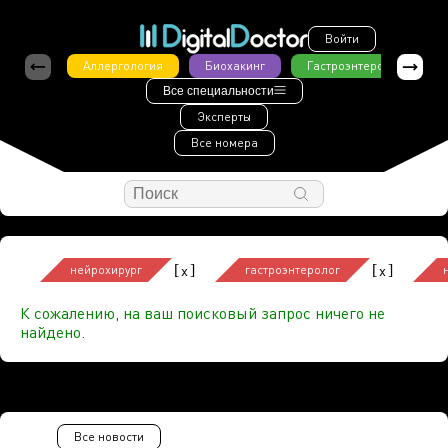
Войти
Аллергология
Биохакинг
Гастроэнтерология
Все специальности
Эксперты
Все номера
[
]
[
]
x
x
нейрохирург
гастроэнтеролог
К сожалению, на ваш поисковый запрос ничего не
найдено.
Все новости