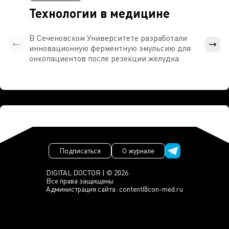
Технологии в медицине
В Сеченовском Университете разработали
Росси
инновационную ферментную эмульсию для
расч
онкопациентов после резекции желудка
проти
Подписаться
О журнале
DIGITAL DOCTOR | © 2026
Все права защищены
Администрация сайта:
content@con-med.ru