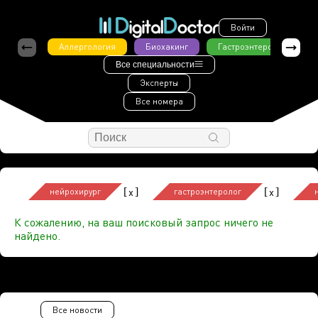
Войти
Аллергология
Биохакинг
Гастроэнтерология
Все специальности
Эксперты
Все номера
[
]
[
]
x
x
нейрохирург
гастроэнтеролог
К сожалению, на ваш поисковый запрос ничего не
найдено.
Все новости