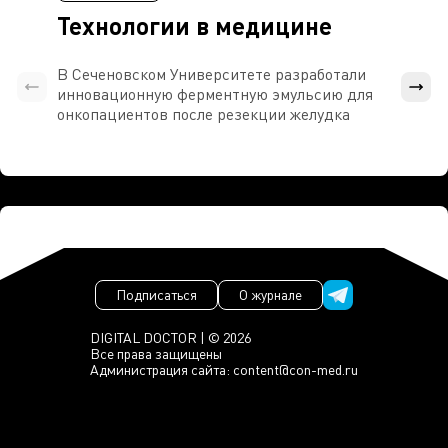
Технологии в медицине
В Сеченовском Университете разработали
Росси
инновационную ферментную эмульсию для
расч
онкопациентов после резекции желудка
проти
Подписаться
О журнале
DIGITAL DOCTOR | © 2026
Все права защищены
Администрация сайта:
content@con-med.ru