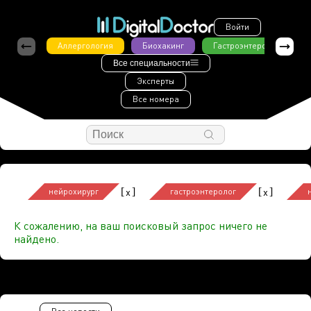
Войти
Аллергология
Биохакинг
Гастроэнтерология
Все специальности
Эксперты
Все номера
[
]
[
]
x
x
нейрохирург
гастроэнтеролог
К сожалению, на ваш поисковый запрос ничего не
найдено.