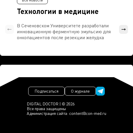
Все новости
Технологии в медицине
В Сеченовском Университете разработали
Росси
инновационную ферментную эмульсию для
расч
онкопациентов после резекции желудка
проти
Подписаться
О журнале
DIGITAL DOCTOR | © 2026
Все права защищены
Администрация сайта:
content@con-med.ru