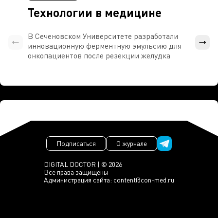
Технологии в медицине
В Сеченовском Университете разработали
Росси
инновационную ферментную эмульсию для
расч
онкопациентов после резекции желудка
проти
Подписаться
О журнале
DIGITAL DOCTOR | © 2026
Все права защищены
Администрация сайта:
content@con-med.ru