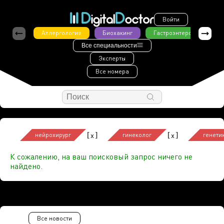
Войти
Аллергология
Биохакинг
Гастроэнтерология
Все специальности
Эксперты
Все номера
[
]
[
]
x
x
нейрохирург
гинеколог
генети
К сожалению, на ваш поисковый запрос ничего не
найдено.
Все новости