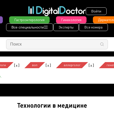
Войти
Гастроэнтерология
Гинекология
Дерматол
Эксперты
Все номера
Все специальности
[
]
[
]
[
]
x
x
x
логи
воп
аллерголог
гене
.
Технологии в медицине