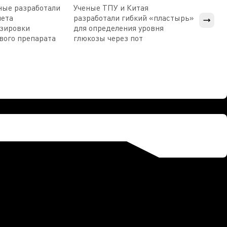
ные разработали
Ученые ТПУ и Китая
В Пен
чета
разработали гибкий «пластырь»
приб
озировки
для определения уровня
прис
вого препарата
глюкозы через пот