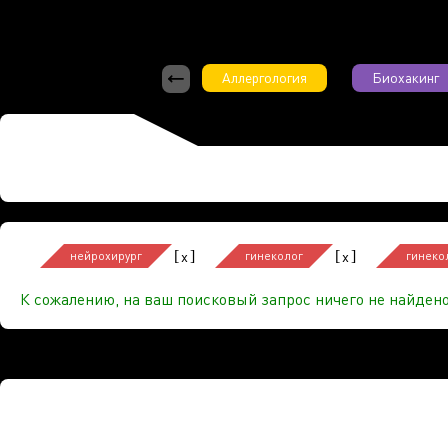
Аллергология
Биохакинг
[
]
[
]
x
x
нейрохирург
гинеколог
гинеко
К сожалению, на ваш поисковый запрос ничего не найдено