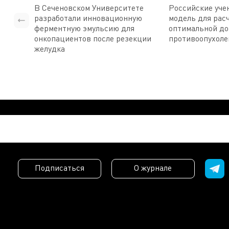
В Сеченовском Университете
Российские уче
разработали инновационную
модель для рас
ферментную эмульсию для
оптимальной д
онкопациентов после резекции
противоопухоле
желудка
Подписаться
О журнале