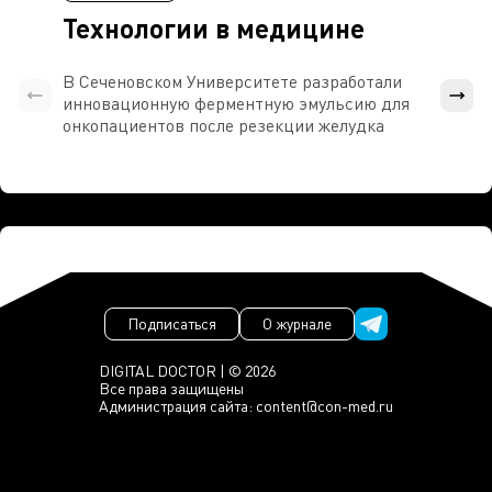
Технологии в медицине
В Сеченовском Университете разработали
Росси
инновационную ферментную эмульсию для
расч
онкопациентов после резекции желудка
проти
Подписаться
О журнале
DIGITAL DOCTOR | © 2026
Все права защищены
Администрация сайта:
content@con-med.ru