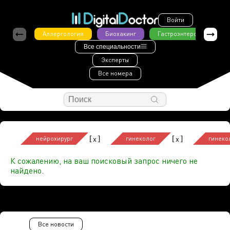
Войти
Аллергология
Биохакинг
Гастроэнтерология
Все специальности
Эксперты
Все номера
[
]
[
]
x
x
нейрохирург
гинеколог
гинеко
К сожалению, на ваш поисковый запрос ничего не
найдено.
Все новости