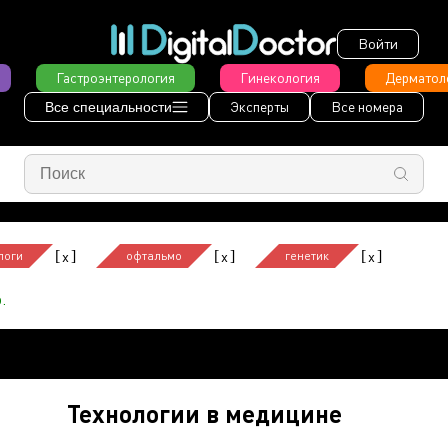
Войти
Гастроэнтерология
Гинекология
Дерматол
Эксперты
Все номера
Все специальности
[
]
[
]
[
]
x
x
x
логи
офтальмо
генетик
.
Технологии в медицине