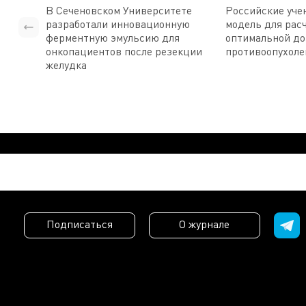
В Сеченовском Университете
Российские уче
разработали инновационную
модель для рас
ферментную эмульсию для
оптимальной д
онкопациентов после резекции
противоопухоле
желудка
Подписаться
О журнале