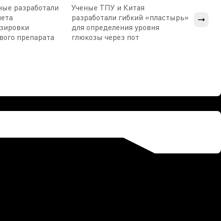
ные разработали
Ученые ТПУ и Китая
В Пен
чета
разработали гибкий «пластырь»
приб
озировки
для определения уровня
прис
вого препарата
глюкозы через пот