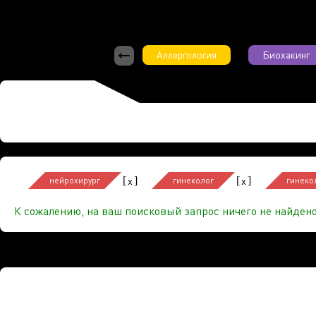
Аллергология
Биохакинг
[
]
[
]
x
x
нейрохирург
гинеколог
гинеко
К сожалению, на ваш поисковый запрос ничего не найдено