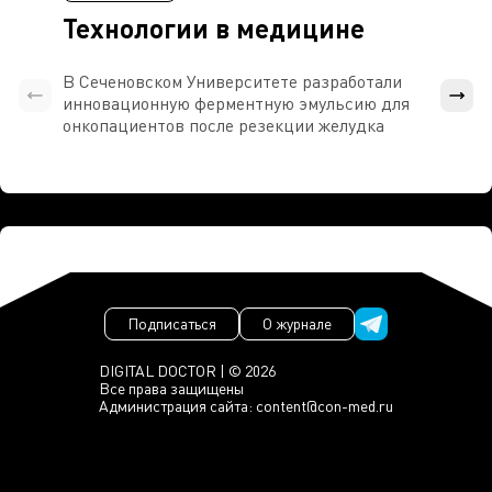
Технологии в медицине
В Сеченовском Университете разработали
Росси
инновационную ферментную эмульсию для
расч
онкопациентов после резекции желудка
проти
Подписаться
О журнале
DIGITAL DOCTOR | © 2026
Все права защищены
Администрация сайта:
content@con-med.ru