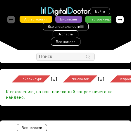
Войти
Аллергология
Биохакинг
Гастроэнтерология
Все специальности
Эксперты
Все номера
[
]
[
]
x
x
нейрохирург
гинеколог
неврол
К сожалению, на ваш поисковый запрос ничего не
найдено.
Все новости