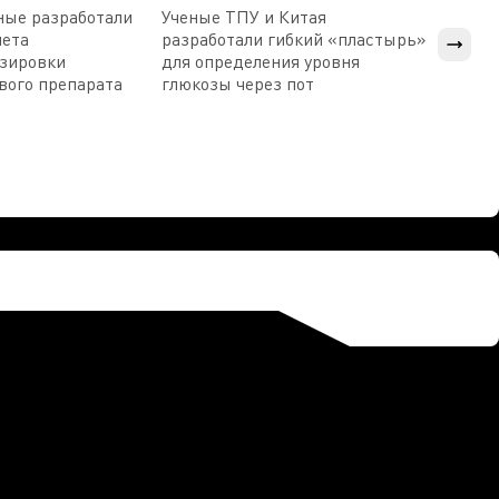
ные разработали
Ученые ТПУ и Китая
В Пен
чета
разработали гибкий «пластырь»
приб
озировки
для определения уровня
прис
вого препарата
глюкозы через пот