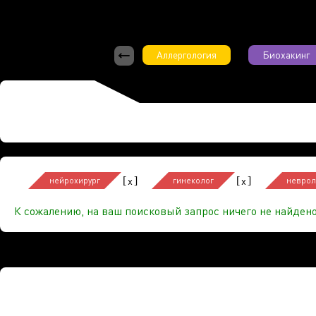
Аллергология
Биохакинг
[
]
[
]
x
x
нейрохирург
гинеколог
неврол
К сожалению, на ваш поисковый запрос ничего не найдено