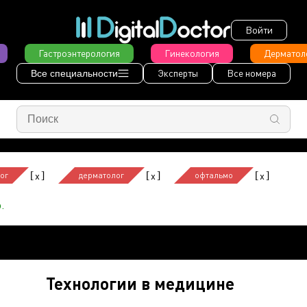
Войти
Гастроэнтерология
Гинекология
Дерматол
Эксперты
Все номера
Все специальности
[
]
[
]
[
]
x
x
x
ог
дерматолог
офтальмо
.
Технологии в медицине