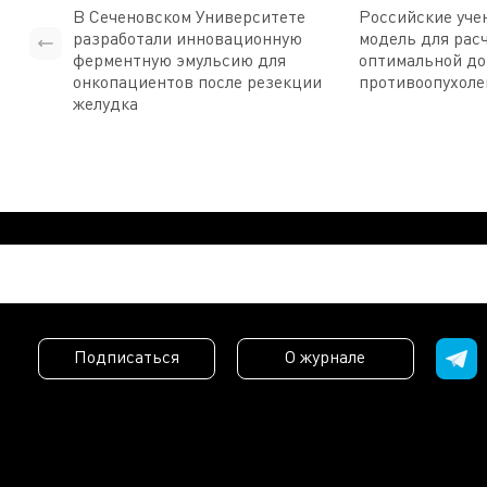
В Сеченовском Университете
Российские уче
разработали инновационную
модель для рас
ферментную эмульсию для
оптимальной д
онкопациентов после резекции
противоопухоле
желудка
Подписаться
О журнале