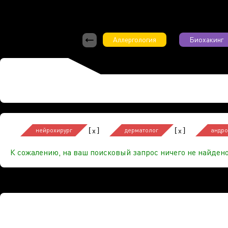
Аллергология
Биохакинг
[
]
[
]
x
x
нейрохирург
дерматолог
андро
К сожалению, на ваш поисковый запрос ничего не найдено