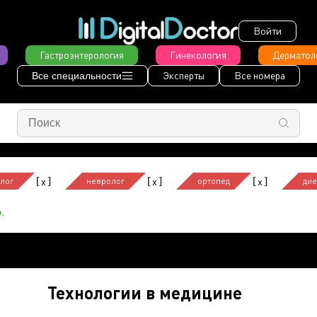
Войти
Гастроэнтерология
Гинекология
Дерматол
Эксперты
Все номера
Все специальности
[
]
[
]
[
]
x
x
x
лог
невролог
ортопед
дие
.
Технологии в медицине