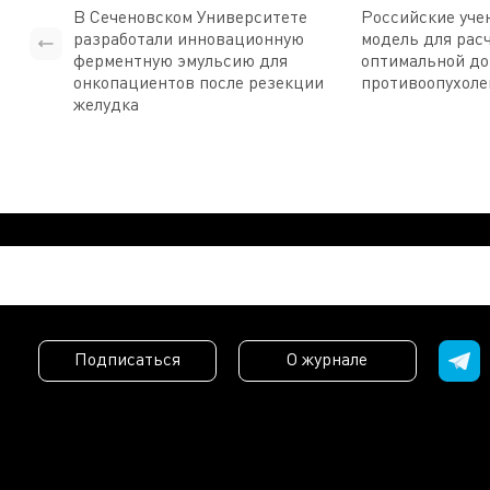
В Сеченовском Университете
Российские уче
разработали инновационную
модель для рас
ферментную эмульсию для
оптимальной д
онкопациентов после резекции
противоопухоле
желудка
Подписаться
О журнале