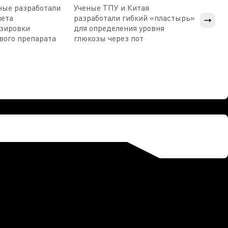
ные разработали
Ученые ТПУ и Китая
В Пен
чета
разработали гибкий «пластырь»
приб
озировки
для определения уровня
прис
вого препарата
глюкозы через пот