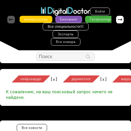
Войти
Аллергология
Биохакинг
Гастроэнтерология
Все специальности
Эксперты
Все номера
[
]
[
]
x
x
нейрохирург
дерматолог
вирус
К сожалению, на ваш поисковый запрос ничего не
найдено.
Все новости