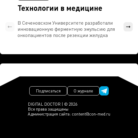
Технологии в медицине
В Сеченовском Университете разработали
Росси
инновационную ферментную эмульсию для
расч
онкопациентов после резекции желудка
проти
Подписаться
О журнале
DIGITAL DOCTOR | © 2026
Все права защищены
Администрация сайта:
content@con-med.ru