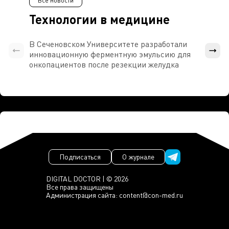
Все новости
Технологии в медицине
В Сеченовском Университете разработали
Росси
инновационную ферментную эмульсию для
расч
онкопациентов после резекции желудка
проти
Подписаться
О журнале
DIGITAL DOCTOR | © 2026
Все права защищены
Администрация сайта:
content@con-med.ru