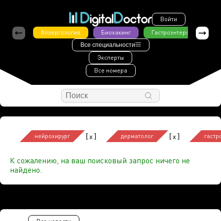
Войти
Аллергология
Биохакинг
Гастроэнтерология
Все специальности
Эксперты
Все номера
[
]
[
]
x
x
нейрохирург
дерматолог
гастр
К сожалению, на ваш поисковый запрос ничего не
найдено.