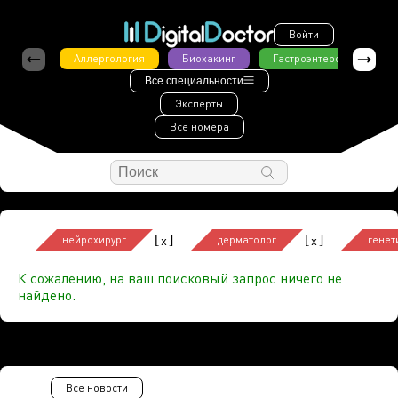
Войти
Аллергология
Биохакинг
Гастроэнтерология
Все специальности
Эксперты
Все номера
[
]
[
]
x
x
нейрохирург
дерматолог
генет
К сожалению, на ваш поисковый запрос ничего не
найдено.
Все новости