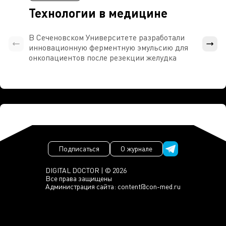
Технологии в медицине
В Сеченовском Университете разработали
Росси
инновационную ферментную эмульсию для
расч
онкопациентов после резекции желудка
проти
Подписаться
О журнале
DIGITAL DOCTOR | © 2026
Все права защищены
Администрация сайта:
content@con-med.ru