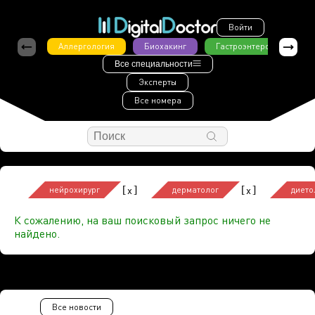
Войти
Аллергология
Биохакинг
Гастроэнтерология
Все специальности
Эксперты
Все номера
[
]
[
]
x
x
нейрохирург
дерматолог
дието
К сожалению, на ваш поисковый запрос ничего не
найдено.
Все новости