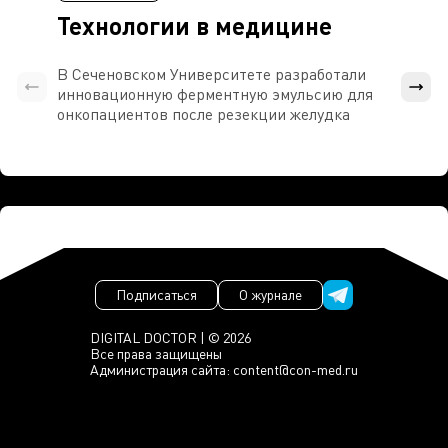
Технологии в медицине
В Сеченовском Университете разработали
Росси
инновационную ферментную эмульсию для
расч
онкопациентов после резекции желудка
проти
Подписаться
О журнале
DIGITAL DOCTOR | © 2026
Все права защищены
Администрация сайта:
content@con-med.ru