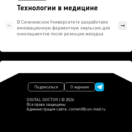
Технологии в медицине
В Сеченовском Университете разработали
Росси
инновационную ферментную эмульсию для
расч
онкопациентов после резекции желудка
проти
Подписаться
О журнале
DIGITAL DOCTOR | © 2026
Все права защищены
Администрация сайта:
content@con-med.ru