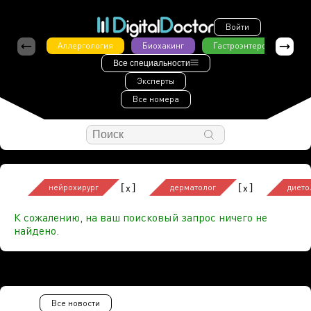
Войти
Аллергология
Биохакинг
Гастроэнтерология
Все специальности
Эксперты
Все номера
[
]
[
]
x
x
нейрохирург
дерматолог
дието
К сожалению, на ваш поисковый запрос ничего не
найдено.
Все новости