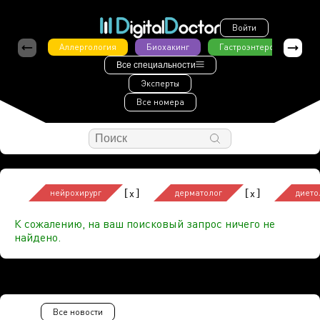
Войти
Аллергология
Биохакинг
Гастроэнтерология
Все специальности
Эксперты
Все номера
[
]
[
]
x
x
нейрохирург
дерматолог
дието
К сожалению, на ваш поисковый запрос ничего не
найдено.
Все новости