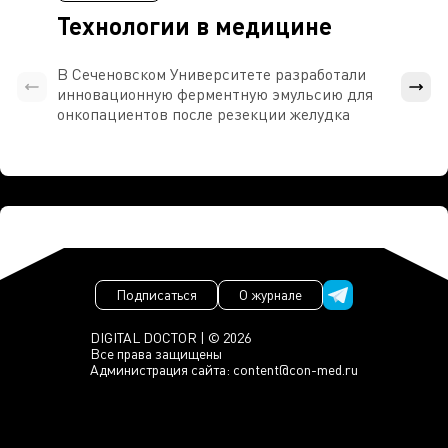
Технологии в медицине
В Сеченовском Университете разработали
Росси
инновационную ферментную эмульсию для
расч
онкопациентов после резекции желудка
проти
Подписаться
О журнале
DIGITAL DOCTOR | © 2026
Все права защищены
Администрация сайта:
content@con-med.ru