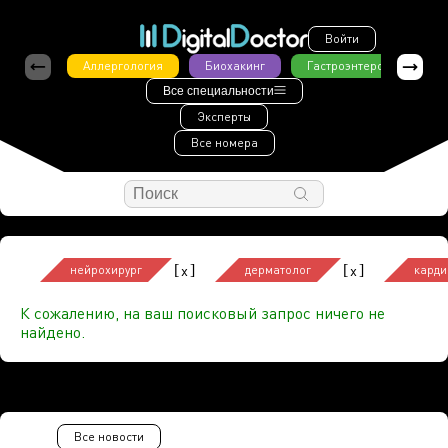
Войти
Аллергология
Биохакинг
Гастроэнтерология
Все специальности
Эксперты
Все номера
[
]
[
]
x
x
нейрохирург
дерматолог
карди
К сожалению, на ваш поисковый запрос ничего не
найдено.
Все новости