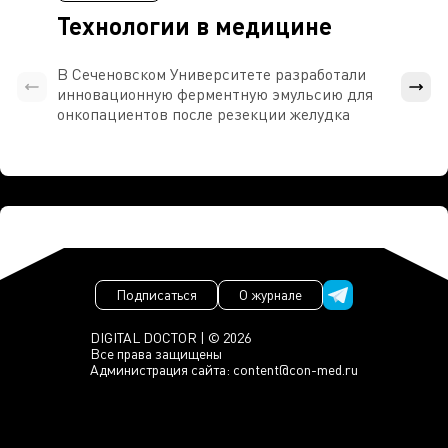
Технологии в медицине
В Сеченовском Университете разработали
Росси
инновационную ферментную эмульсию для
расч
онкопациентов после резекции желудка
проти
Подписаться
О журнале
DIGITAL DOCTOR | © 2026
Все права защищены
Администрация сайта:
content@con-med.ru