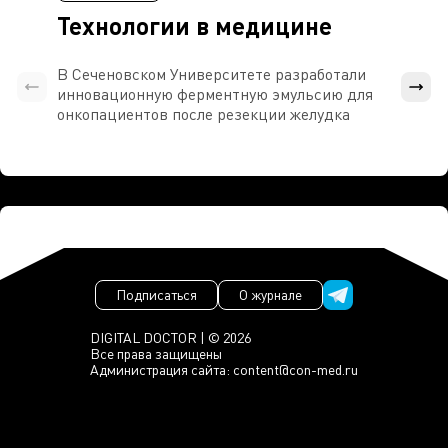
Технологии в медицине
В Сеченовском Университете разработали
Росси
инновационную ферментную эмульсию для
расч
онкопациентов после резекции желудка
проти
Подписаться
О журнале
DIGITAL DOCTOR | © 2026
Все права защищены
Администрация сайта:
content@con-med.ru