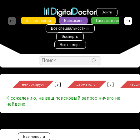
Войти
Аллергология
Биохакинг
Гастроэнтерология
Все специальности
Эксперты
Все номера
[
]
[
]
x
x
нейрохирург
дерматолог
карди
К сожалению, на ваш поисковый запрос ничего не
найдено.
Все новости