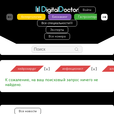
Войти
Аллергология
Биохакинг
Гастроэнтерология
Все специальности
Эксперты
Все номера
[
]
[
]
x
x
нейрохирург
инфекционист
ал
К сожалению, на ваш поисковый запрос ничего не
найдено.
Все новости