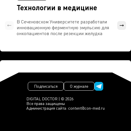
Технологии в медицине
В Сеченовском Университете разработали
Росси
инновационную ферментную эмульсию для
расч
онкопациентов после резекции желудка
проти
Подписаться
О журнале
DIGITAL DOCTOR | © 2026
Все права защищены
Администрация сайта:
content@con-med.ru