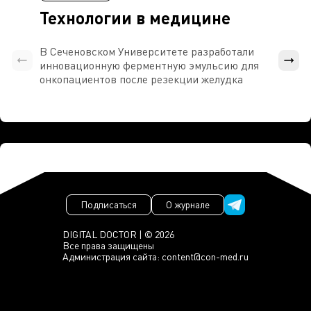
Технологии в медицине
В Сеченовском Университете разработали
Росси
инновационную ферментную эмульсию для
расч
онкопациентов после резекции желудка
проти
Подписаться
О журнале
DIGITAL DOCTOR | © 2026
Все права защищены
Администрация сайта:
content@con-med.ru