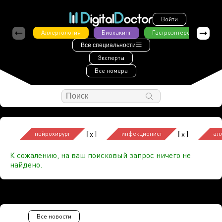
Войти
Аллергология
Биохакинг
Гастроэнтерология
Все специальности
Эксперты
Все номера
[
]
[
]
x
x
нейрохирург
инфекционист
ал
К сожалению, на ваш поисковый запрос ничего не
найдено.
Все новости