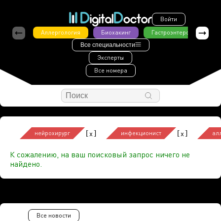
Войти
Аллергология
Биохакинг
Гастроэнтерология
Все специальности
Эксперты
Все номера
[
]
[
]
x
x
нейрохирург
инфекционист
ал
К сожалению, на ваш поисковый запрос ничего не
найдено.
Все новости