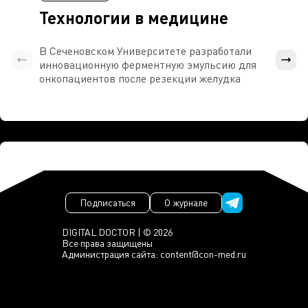
Технологии в медицине
В Сеченовском Университете разработали
Росси
инновационную ферментную эмульсию для
расч
онкопациентов после резекции желудка
проти
Подписаться
О журнале
DIGITAL DOCTOR | © 2026
Все права защищены
Администрация сайта:
content@con-med.ru