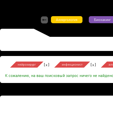
Аллергология
Биохакинг
[
]
[
]
x
x
нейрохирург
инфекционист
ал
К сожалению, на ваш поисковый запрос ничего не найдено