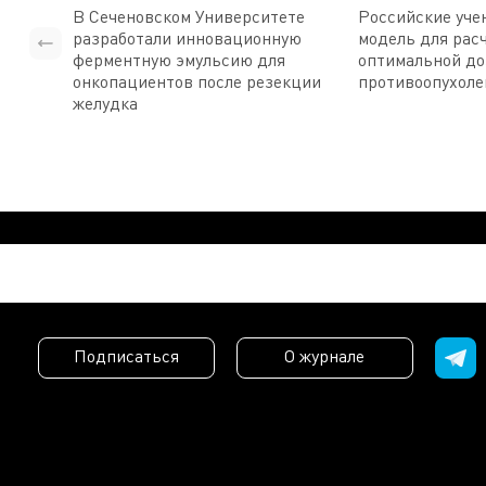
В Сеченовском Университете
Российские уче
разработали инновационную
модель для рас
ферментную эмульсию для
оптимальной д
онкопациентов после резекции
противоопухоле
желудка
Подписаться
О журнале