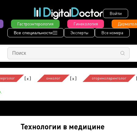
Войти
Гастроэнтерология
Гинекология
Дерматол
Эксперты
Все номера
Все специальности
[
]
[
]
x
x
лерголог
онколог
оториноларинголог
.
Технологии в медицине