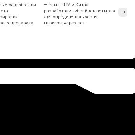
ные разработали
Ученые ТПУ и Китая
В Пен
чета
разработали гибкий «пластырь»
приб
озировки
для определения уровня
прис
вого препарата
глюкозы через пот