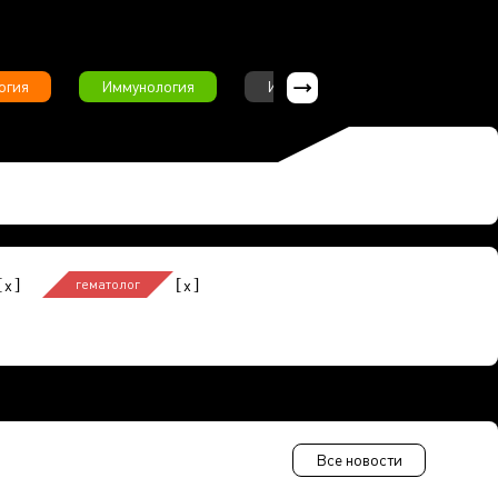
огия
Иммунология
Интервью
Инфекционны
[
]
[
]
x
x
гематолог
Все новости