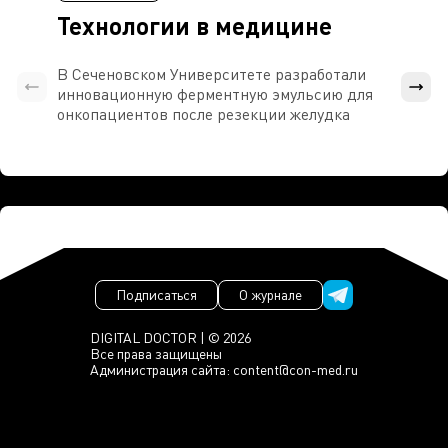
Технологии в медицине
В Сеченовском Университете разработали
Росси
инновационную ферментную эмульсию для
расч
онкопациентов после резекции желудка
проти
Подписаться
О журнале
DIGITAL DOCTOR | © 2026
Все права защищены
Администрация сайта:
content@con-med.ru