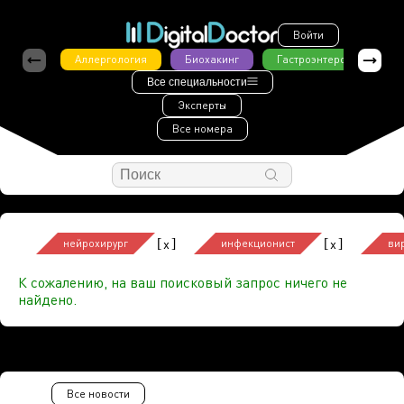
Войти
Аллергология
Биохакинг
Гастроэнтерология
Все специальности
Эксперты
Все номера
[
]
[
]
x
x
нейрохирург
инфекционист
ви
К сожалению, на ваш поисковый запрос ничего не
найдено.
Все новости