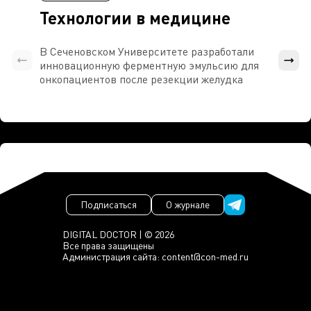
Технологии в медицине
В Сеченовском Университете разработали
Росси
инновационную ферментную эмульсию для
расч
онкопациентов после резекции желудка
проти
Подписаться
О журнале
DIGITAL DOCTOR | © 2026
Все права защищены
Администрация сайта:
content@con-med.ru