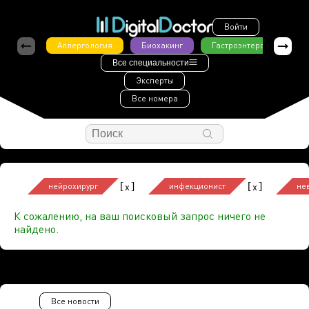
Войти
Аллергология
Биохакинг
Гастроэнтерология
Все специальности
Эксперты
Все номера
[
]
[
]
x
x
нейрохирург
инфекционист
не
К сожалению, на ваш поисковый запрос ничего не
найдено.
Все новости